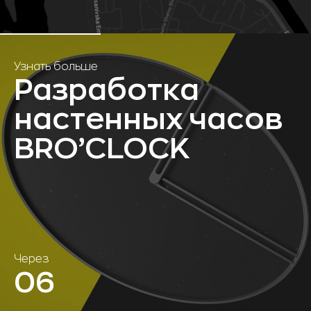
Узнать больше
Разработка
настенных часов
BRO’CLOCK
Через
04